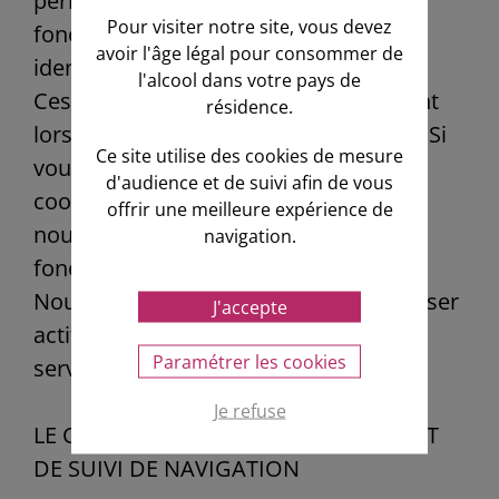
permettre de bénéficier de certaines
Pour visiter notre site, vous devez
fonctionnalités (création de compte,
avoir l'âge légal pour consommer de
identification, panier...).
l'alcool dans votre pays de
Ces cookies expirent automatiquement
résidence.
lorsque vous fermez votre navigateur. Si
Ce site utilise des cookies de mesure
vous avez choisi de désactiver ces
d'audience et de suivi afin de vous
cookies via votre navigateur internet,
offrir une meilleure expérience de
nous ne pouvons vous garantir le bon
navigation.
fonctionnement du site.
Nous vous conseillons donc de les laisser
J'accepte
actifs pour profiter pleinement de nos
Paramétrer les cookies
services et de votre navigation.
Je refuse
LE COOKIE DE MESURE D'AUDIENCE ET
DE SUIVI DE NAVIGATION